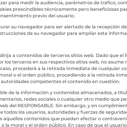
izar para medir la audiencia, parámetros de tráfico, co
ookies prescindibles técnicamente pero beneficiosas para
consentimiento previo del usuario.
igurar su navegador para ser alertado de la recepción de
instrucciones de su navegador para ampliar esta informa
 redirija a contenidos de terceros sitios web. Dado que
r los terceros en sus respectivos sitios web, no asume
caso, procederá a la retirada inmediata de cualquier c
 moral o el orden público, procediendo a la retirada inme
 autoridades competentes el contenido en cuestión.
 de la información y contenidos almacenados, a título
mentarios, redes sociales o cualquier otro medio que p
eb del RESPONSABLE. Sin embargo, y en cumplimiento de
 de todos los usuarios, autoridades y fuerzas de segurid
os aquellos contenidos que puedan afectar o contravenir 
 o la moral y el orden público. En caso de que el usuario